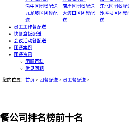
渝中区团餐配送
南岸区团餐配送
江北区团餐配
九龙坡区团餐配
大渡口区团餐配
沙坪坝区团餐
送
送
送
员工工作餐配送
快餐盒饭配送
会议活动餐配送
团餐案例
团餐资讯
团膳百科
常见问题
您的位置：
首页
>
团餐配送
>
员工餐配送
>
餐公司排名榜前十名