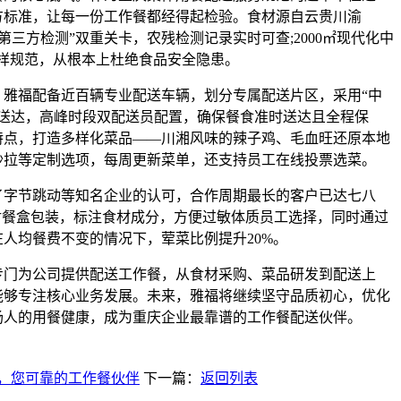
方标准，让每一份工作餐都经得起检验。食材源自云贵川渝
第三方检测”双重关卡，农残检测记录实时可查;2000㎡现代化中
留样规范，从根本上杜绝食品安全隐患。
雅福配备近百辆专业配送车辆，划分专属配送片区，采用“中
时送达，高峰时段双配送员配置，确保餐食准时送达且全程保
特点，打造多样化菜品——川湘风味的辣子鸡、毛血旺还原本地
沙拉等定制选项，每周更新菜单，还支持员工在线投票选菜。
了字节跳动等知名企业的认可，合作周期最长的客户已达七八
封餐盒包装，标注食材成分，方便过敏体质员工选择，同时通过
人均餐费不变的情况下，荤菜比例提升20%。
专门为公司提供配送工作餐，从食材采购、菜品研发到配送上
能够专注核心业务发展。未来，雅福将继续坚守品质初心，优化
场人的用餐健康，成为重庆企业最靠谱的工作餐配送伙伴。
送，您可靠的工作餐伙伴
下一篇：
返回列表