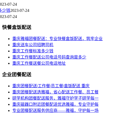
023-07-24
多少钱
2023-07-24
023-07-24
快餐盒饭配送
重庆雅福团餐配送：专业快餐盒饭配送，筑牢企业
重庆送车公司招聘司机
重庆工作餐标准多少钱
重庆工作餐配送公司电话号码查询是多少
重庆工作餐送餐公司电话地址
企业团餐配送
重庆团餐配送|工作餐|员工餐|盒饭配送 重庆
重庆团餐配送选雅福，省心配送工作餐、员工餐
研学机构团餐配送服务，雅福守护学子研学每一
重庆磁器口附近团餐配送优选雅福，专业守护每
专业团餐配送服务供应商——雅福，守护每一场