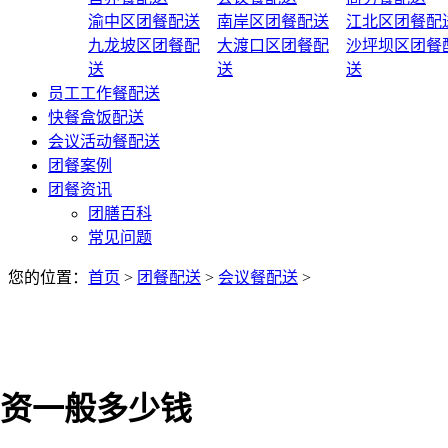
渝中区团餐配送
南岸区团餐配送
江北区团餐配
九龙坡区团餐配
大渡口区团餐配
沙坪坝区团餐
送
送
送
员工工作餐配送
快餐盒饭配送
会议活动餐配送
团餐案例
团餐资讯
团膳百科
常见问题
您的位置：
首页
>
团餐配送
>
会议餐配送
>
资一般多少钱