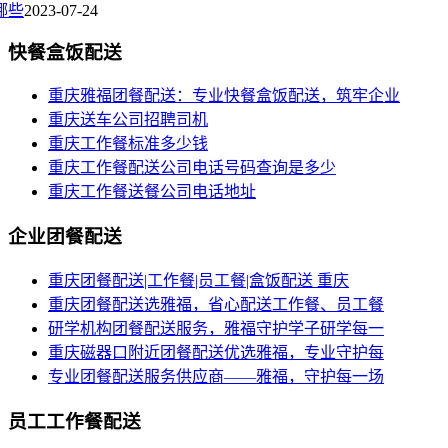
哪些
2023-07-24
快餐盒饭配送
重庆雅福团餐配送：专业快餐盒饭配送，筑牢企业
重庆送车公司招聘司机
重庆工作餐标准多少钱
重庆工作餐配送公司电话号码查询是多少
重庆工作餐送餐公司电话地址
企业团餐配送
重庆团餐配送|工作餐|员工餐|盒饭配送 重庆
重庆团餐配送选雅福，省心配送工作餐、员工餐
研学机构团餐配送服务，雅福守护学子研学每一
重庆磁器口附近团餐配送优选雅福，专业守护每
专业团餐配送服务供应商——雅福，守护每一场
员工工作餐配送