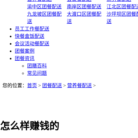
渝中区团餐配送
南岸区团餐配送
江北区团餐配
九龙坡区团餐配
大渡口区团餐配
沙坪坝区团餐
送
送
送
员工工作餐配送
快餐盒饭配送
会议活动餐配送
团餐案例
团餐资讯
团膳百科
常见问题
您的位置：
首页
>
团餐配送
>
营养餐配送
>
怎么样赚钱的