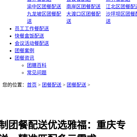
渝中区团餐配送
南岸区团餐配送
江北区团餐配
九龙坡区团餐配
大渡口区团餐配
沙坪坝区团餐
送
送
送
员工工作餐配送
快餐盒饭配送
会议活动餐配送
团餐案例
团餐资讯
团膳百科
常见问题
您的位置：
首页
>
团餐配送
>
团餐配送
>
制团餐配送优选雅福：重庆专