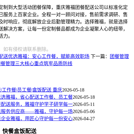
定制到大型活动团餐保障，重庆雅福团餐配送公司以标准化定
已服务上百家企业。全程一对一顾问对接，售前需求调研、售
及时响应，彻底解放企业后勤管理精力。选择雅福，就是选择
送解决方案，让每一份定制餐品都成为企业凝聚人心的纽带，
活力。
，如有侵权请联系删除。
配送优选雅福：安心工作餐，赋能高效职场
下一篇：
团餐管理
团餐管理三大核心重点筑牢品质防线
|工作餐|员工餐|盒饭配送 重庆
2026-05-18
送选雅福，省心配送工作餐、员工餐
2026-05-18
餐配送服务，雅福守护学子研学每一
2026-05-11
送服务供应商——雅福，守护每一场
2026-05-06
送企业雅福，用匠心守护每一份安心
2026-04-27
快餐盒饭配送