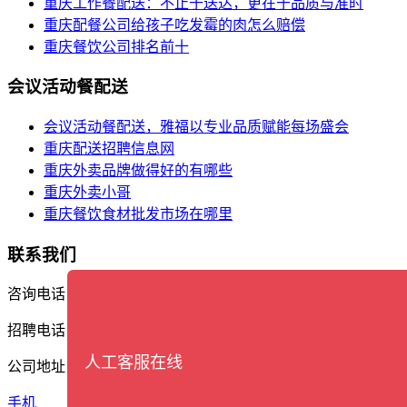
重庆工作餐配送：不止于送达，更在于品质与准时
重庆配餐公司给孩子吃发霉的肉怎么赔偿
重庆餐饮公司排名前十
会议活动餐配送
会议活动餐配送，雅福以专业品质赋能每场盛会
重庆配送招聘信息网
重庆外卖品牌做得好的有哪些
重庆外卖小哥
重庆餐饮食材批发市场在哪里
联系我们
咨询电话：17338388561
招聘电话：13609402162
人工客服在线
公司地址：重庆市渝北区石盘河商务区宝环东路2号
手机