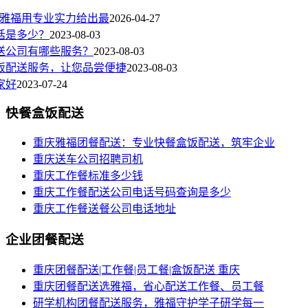
?雅福用专业实力给出最
2026-04-27
话是多少？
2023-08-03
送公司有哪些服务？
2023-08-03
饭配送服务，让您品尝便捷
2023-08-03
家好
2023-07-24
快餐盒饭配送
重庆雅福团餐配送：专业快餐盒饭配送，筑牢企业
重庆送车公司招聘司机
重庆工作餐标准多少钱
重庆工作餐配送公司电话号码查询是多少
重庆工作餐送餐公司电话地址
企业团餐配送
重庆团餐配送|工作餐|员工餐|盒饭配送 重庆
重庆团餐配送选雅福，省心配送工作餐、员工餐
研学机构团餐配送服务，雅福守护学子研学每一