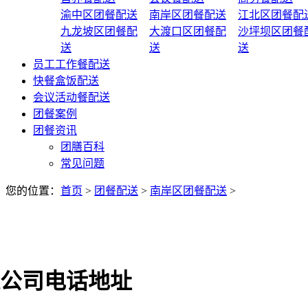
渝中区团餐配送
南岸区团餐配送
江北区团餐配
九龙坡区团餐配
大渡口区团餐配
沙坪坝区团餐
送
送
送
员工工作餐配送
快餐盒饭配送
会议活动餐配送
团餐案例
团餐资讯
团膳百科
常见问题
您的位置：
首页
>
团餐配送
>
南岸区团餐配送
>
公司电话地址