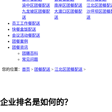
渝中区团餐配送
南岸区团餐配送
江北区团餐配
九龙坡区团餐配
大渡口区团餐配
沙坪坝区团餐
送
送
送
员工工作餐配送
快餐盒饭配送
会议活动餐配送
团餐案例
团餐资讯
团膳百科
常见问题
您的位置：
首页
>
团餐配送
>
江北区团餐配送
>
企业排名是如何的？