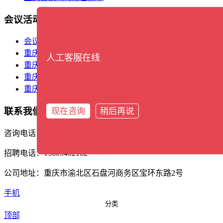
会议活动餐配送
会议活动餐配送，雅福以专业品质赋能每场盛会
重庆配送招聘信息网
人工客服在线
重庆外卖品牌做得好的有哪些
重庆外卖小哥
重庆餐饮食材批发市场在哪里
现在咨询
稍后再说
联系我们
咨询电话：17338388561
招聘电话：13609402162
公司地址：重庆市渝北区石盘河商务区宝环东路2号
手机
分类
顶部