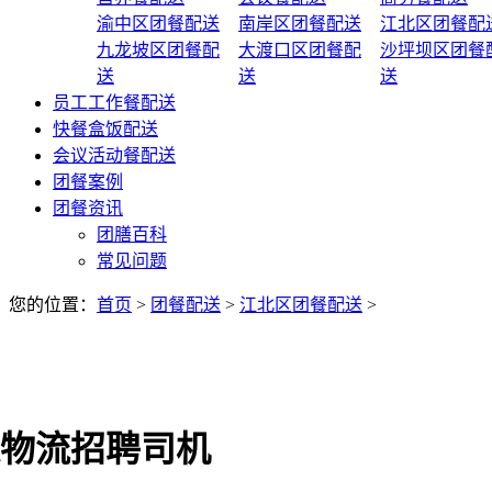
渝中区团餐配送
南岸区团餐配送
江北区团餐配
九龙坡区团餐配
大渡口区团餐配
沙坪坝区团餐
送
送
送
员工工作餐配送
快餐盒饭配送
会议活动餐配送
团餐案例
团餐资讯
团膳百科
常见问题
您的位置：
首页
>
团餐配送
>
江北区团餐配送
>
物流招聘司机