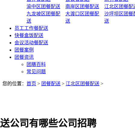
渝中区团餐配送
南岸区团餐配送
江北区团餐配
九龙坡区团餐配
大渡口区团餐配
沙坪坝区团餐
送
送
送
员工工作餐配送
快餐盒饭配送
会议活动餐配送
团餐案例
团餐资讯
团膳百科
常见问题
您的位置：
首页
>
团餐配送
>
江北区团餐配送
>
送公司有哪些公司招聘