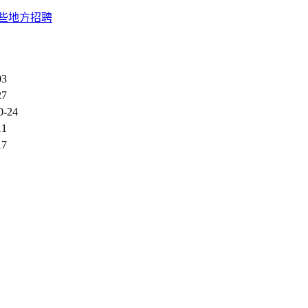
些地方招聘
03
27
0-24
11
17