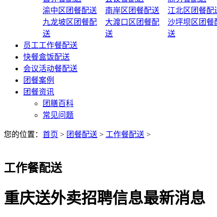
渝中区团餐配送
南岸区团餐配送
江北区团餐配
九龙坡区团餐配
大渡口区团餐配
沙坪坝区团餐
送
送
送
员工工作餐配送
快餐盒饭配送
会议活动餐配送
团餐案例
团餐资讯
团膳百科
常见问题
您的位置：
首页
>
团餐配送
>
工作餐配送
>
工作餐配送
重庆送外卖招聘信息最新消息