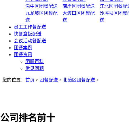
渝中区团餐配送
南岸区团餐配送
江北区团餐配
九龙坡区团餐配
大渡口区团餐配
沙坪坝区团餐
送
送
送
员工工作餐配送
快餐盒饭配送
会议活动餐配送
团餐案例
团餐资讯
团膳百科
常见问题
您的位置：
首页
>
团餐配送
>
北碚区团餐配送
>
公司排名前十